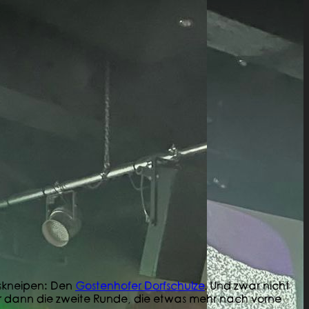
gskneipen: Den
Gostenhofer Dorfschulze
. Und zwar nicht
wir dann die zweite Runde, die etwas mehr nach vorne