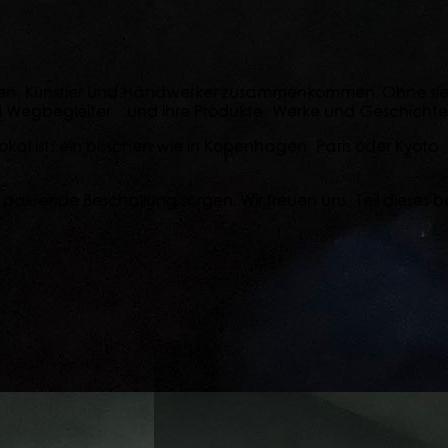
ten, Künstler und Handwerker zusammenkommen. Ohne sie g
d Wegbegleiter – und ihre Produkte, Werke und Geschichte
lokal ist: ein bisschen wie in Kopenhagen, Paris oder Kyoto
 passende Beschallung sorgen. Wir freuen uns, Teil dieses b