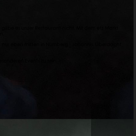
äbe es unser Restaurant nicht. Mit dem etz Markt
n.
 – nur eben mitten in Nürnberg - Johannis. Überdacht,
esonderen Events zu sein.