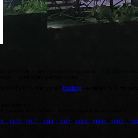
 Seitdem haben wir viele Bühnen gerockt, chillige Bars aku
ckend und mit Spaß bei der Sache.
0 bis 170 BPM. Wer uns ein
Booking
vermittelt, wird mit mi
hr zu sehen.
ach aufgehört, mitzuschreiben. Wird bei Gelegenheit nachgeholt...)
19
2017
2015
2014
2012
2009
2008
2007
20
2
1
1
1
1
1
5
8