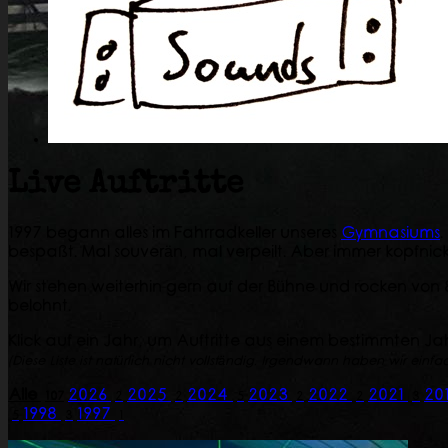
Live Auftritte
1997 begann alles im Fahrradkeller unseres
Gymnasiums
.
bespaßt. Mal souverän, mal verpeilt. Aber immer kopfni
Wir stehen weiterhin gern auf der Bühne und rocken von 8
belohnt.
Klick auf ein Jahr, um Auftritte aus einem bestimmten Ja
(Diese Liste ist natürlich nicht vollständig. Irgendwann haben wir einf
Alle
2026
2025
2024
2023
2022
2021
20
107
2
2
5
2
2
3
1998
1997
5
3
1