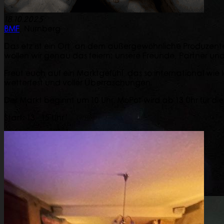
18.10.2025
BMF
,
Nürnberg
Das etz ist ein Ort, an dem außergewöhnliche Produzen
wollen wir genau das feiern: unsere Freunde, Partner un
Freut euch auf ein Marktgefühl, das so international wie 
wetterfest und voller Überraschungen.
Der Markt beginnt um 10 Uhr. MoPot wird ab 13 Uhr für die
Start: 13 - 15 Uhr