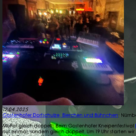
12.04.2025
Gostenhofer Dorfschulze, Bierchen und Bühnchen
,
Nürnb
MoPot gleich doppelt: Beim Gostenhofer Kneipenfestival
nur einmal, sondern gleich doppelt. Um 19 Uhr starten w