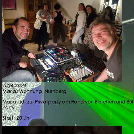
11.04.2026
Marias Wohnung,
Nürnberg
Maria lädt zur Privatparty am Rand von Bierchen und Bühn
Party!
Start: 20 Uhr