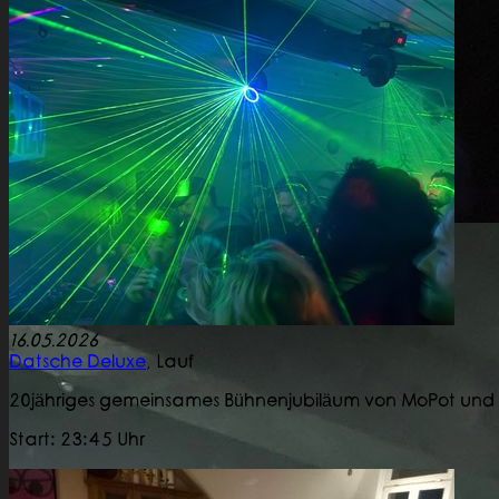
16.05.2026
Datsche Deluxe
,
Lauf
20jähriges gemeinsames Bühnenjubiläum von MoPot und d
Start: 23:45 Uhr