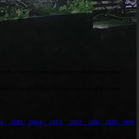
stisch untermalt oder sogar Hochzeitsgesellschaften
ndestens einem Kaltgetränk mit den Stars persönlich
06
2005
2004
2003
2002
2001
2000
1999
10
8
10
17
4
5
8