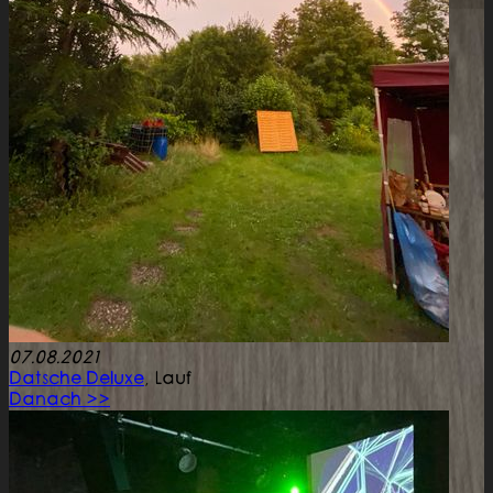
07.08.2021
Datsche Deluxe
,
Lauf
Danach >>