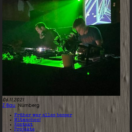
06.11.2021
Z-Bau
,
Nürnberg
Früher war alles besser
Mitmachen!
Kontakt
Projekte