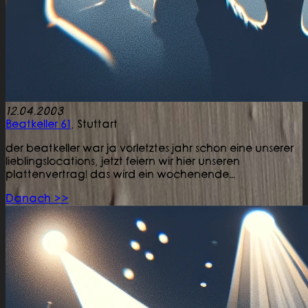
12.04.2003
Beatkeller 61
,
Stuttart
der beatkeller war ja vorletztes jahr schon eine unserer
lieblingslocations, jetzt feiern wir hier unseren
plattenvertrag! das wird ein wochenende...
Danach >>