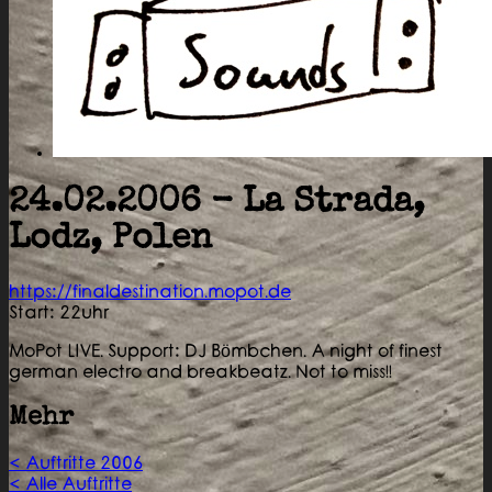
24.02.2006 - La Strada,
Lodz, Polen
https://finaldestination.mopot.de
Start: 22uhr
MoPot LIVE. Support: DJ Bömbchen. A night of finest
german electro and breakbeatz. Not to miss!!
Mehr
< Auftritte 2006
< Alle Auftritte