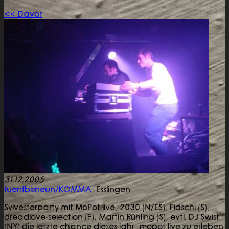
<< Davor
31.12.2005
fuenfbisneun/KOMMA
,
Esslingen
Sylvesterparty mit MoPot live, 2030 (N/ES), Fidschi (S),
dreadlove-selection (F), Martin Rühling (S), evtl. DJ Swist
(NY) die letzte chance dieses jahr, mopot live zu erleben