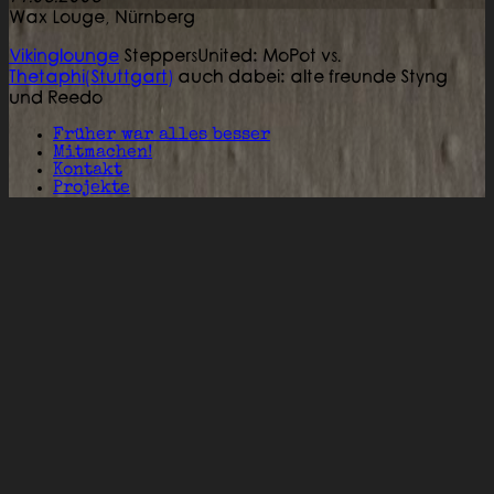
Wax Louge,
Nürnberg
Vikinglounge
SteppersUnited: MoPot vs.
Thetaphi(Stuttgart)
auch dabei: alte freunde Styng
und Reedo
Früher war alles besser
Mitmachen!
Kontakt
Projekte