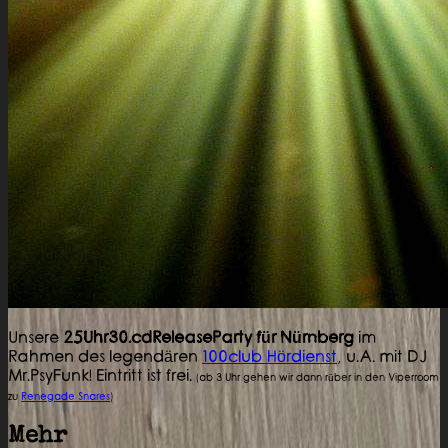
Unsere
25Uhr30.cdReleaseParty für Nürnberg
im
Rahmen des legendären
100club Hördienst
, u.A. mit DJ
Mr.PsyFunk! Eintritt ist frei.
(ab 3 Uhr gehen wir dann rüber in den Viperroom
zu
Renegade Snares
)
Mehr