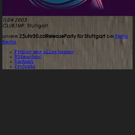
11.04.2003
CLUB.TMP,
Stuttgart
unsere
25uhr30.cdReleaseParty für Stuttgart
bei
Eletto
Bestia
.
Früher war alles besser
Mitmachen!
Kontakt
Projekte