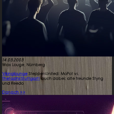
14.03.2003
Wax Louge,
Nürnberg
Vikinglounge
SteppersUnited: MoPot vs.
Thetaphi(Stuttgart)
auch dabei: alte freunde Styng
und Reedo
Danach >>