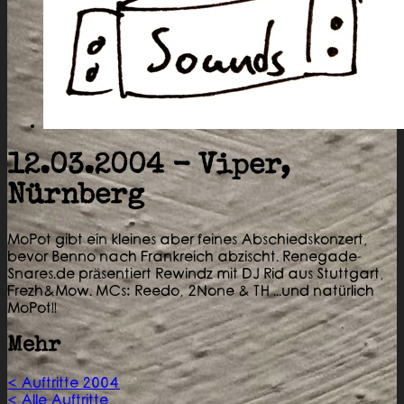
12.03.2004 - Viper,
Nürnberg
MoPot gibt ein kleines aber feines Abschiedskonzert,
bevor Benno nach Frankreich abzischt. Renegade-
Snares.de präsentiert Rewindz mit DJ Rid aus Stuttgart,
Frezh&Mow. MCs: Reedo, 2None & TH ...und natürlich
MoPot!!
Mehr
< Auftritte 2004
< Alle Auftritte