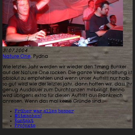
31.07.2004
Nature One
,
Pydna
Wie letztes Jahr werden wir wieder den Timing-Bunker
auf der Nature One rocken. Die ganze Veranstaltung ist
absolut zu empfehlen und wenn unser Auftritt nur halb
so gut wird wie der letztes jahr, dann hoffen wir, dass Ihr
genug Ausdauer zum Durchtanzen mitbringt. Benno
wird übrigens extra für diesen Auftritt aus Frankreich
anreisen. Wenn das mal keine Gründe sind...
Früher war alles besser
Mitmachen!
Kontakt
Projekte