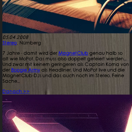
05.04.2008
Stereo
,
Nürnberg
7 Jahre - damit wird der
MagnetClub
genau halb so
alt wie MoPot. Das muss also doppelt gefeiert werden...
Und zwar mit keinem geringeren als Captain Koma von
der
Boogie Army
als Headliner. Und MoPot live und die
MagnetClub-DJs und das auch noch im Stereo. Feine
Sache...
Danach >>