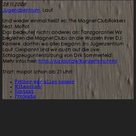
28.11.2008
Jugendzentrum
,
Lauf
Und wieder einmal heißt es: The MagnetClubRokkers
feat. MoPot
Das bedeutet nichts anderes als: Tanzgarantie! Wir
begleiten die MagnetClubs an die Wurzeln ihrer DJ-
Karriere, dorthin wo alles begann. Ins Jugenzentrum
Lauf. Gespannt sind wir auch auf die Live-
Schlagzeugunterstützung von Dirk Sommerfeld.
Mehr Infos hier:
http://juz.lauf.de/Konzertinfo.html
Start: mopot schon ab 21 uhr!!
Früher war alles besser
Mitmachen!
Kontakt
Projekte