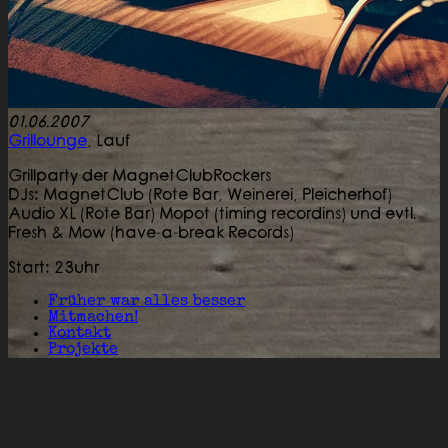
01.06.2007
Grillounge
,
Lauf
Grillparty der MagnetClubRockers
DJs: MagnetClub (Rote Bar, Weinerei, Pleicherhof)
Audio XL (Rote Bar) Mopot (timing recordins) und evtl.
Fresh & Mow (have-a-break Records)
Start: 23uhr
Früher war alles besser
Mitmachen!
Kontakt
Projekte