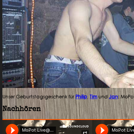
Unser Geburtstagsgeschenk für
Philip
,
Tim
und
Jan
: MoPot
Nachhören