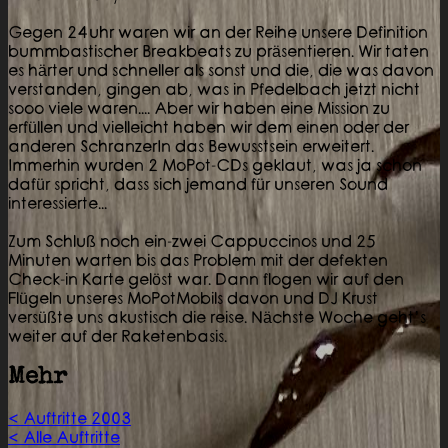
Gegen 24uhr waren wir an der Reihe unsere Definition
bummbastischer Breakbeats zu präsentieren. Wir taten
es härter und schneller als sonst und die, die was davon
verstanden, gingen ab, was in Pfedelbach jetzt nicht
sooo viele waren.... Aber wir haben eine Mission zu
erfüllen und vielleicht haben wir dem einen oder der
anderen SchranzerIn das Bewusstsein erweitert.
Immerhin wurden 2 MoPot-CDs geklaut, was ja schon
dafür spricht, dass sich jemand für unseren Sound
interessierte...
Zum Schluß noch ein-zwei Cappuccinos und 25
Minuten warten bis das Problem mit der defekten
Check-in Karte gelöst war. Dann flogen wir auf den
Flügeln unseres MoPotMobils davon und DJ Krust
versüßte uns akustisch die reise. Nächste Woche geht’s
weiter auf der Raketenbasis.
Mehr
< Auftritte 2003
< Alle Auftritte