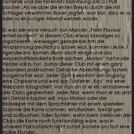
Türsteher und der FetenHits-Sammlung am DJ-Pult
passten. Als sie aber die ersten Breaks durch die mit
Schlager verwöhnten Boxen jagten, war klar, dass es so
oder so ein lustiger Abend werden würde.
Es war der erste Versuch von Marcels „Fresh Flavour
entertainment“ in diesem Club etwas breakiges zu
organisieren, weswegen gerade bei ihm die
Anspannung deutlich zu spüren war.. kommen Leute..?
Irgendwann kamen dann doch einige und das
wasserstoffblondierte Barmädchen „Marion“ hatte alle
Hände voll zu tun, zumal dieser Club mit einem ganz
besonders praktischen Getränke-Abrechnungs-System
ausgestattet war: Jeder Gast bekommt am Eingang
eine Chipkarte und wird von Türsteher „Kay“ mit einer
Webcam fotografiert. Von nun an ist er im Zentralserver
des Clubs gespeichert. Jedes Mal, wenn man er ab jetzt
ein Getränk kaufen will, muss Marion oder der
Barkeeper mit dem Sprachfehler mit einem speziellen
Scanner die Karte scannen, einchecken, bestätigen
und aufbuchen. Tolles System, wenn beim Verlassen des
Clubs die Karte noch funktionsfähig wäre.. was in
unserem Fall natürlich nicht zutraf (kostete uns fast eine
halbe Stunde)...