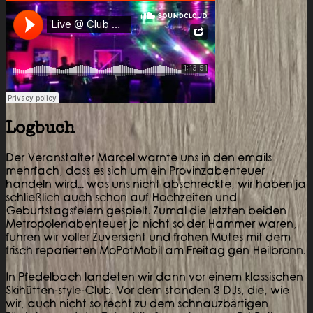
Logbuch
Der Veranstalter Marcel warnte uns in den emails
mehrfach, dass es sich um ein Provinzabenteuer
handeln wird... was uns nicht abschreckte, wir haben ja
schließlich auch schon auf Hochzeiten und
Geburtstagsfeiern gespielt. Zumal die letzten beiden
Metropolenabenteuer ja nicht so der Hammer waren,
fuhren wir voller Zuversicht und frohen Mutes mit dem
frisch reparierten MoPotMobil am Freitag gen Heilbronn.
In Pfedelbach landeten wir dann vor einem klassischen
Skihütten-style-Club. Vor dem standen 3 DJs, die, wie
wir, auch nicht so recht zu dem schnauzbärtigen