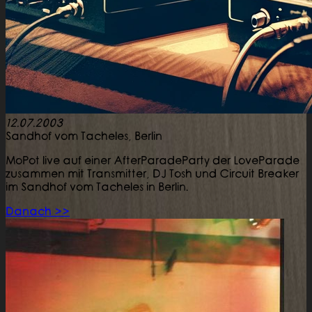
12.07.2003
Sandhof vom Tacheles,
Berlin
MoPot live auf einer AfterParadeParty der LoveParade
zusammen mit Transmitter, DJ Tosh und Circuit Breaker
im Sandhof vom Tacheles in Berlin.
Danach >>