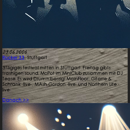
23.06.2006
Rocker 33
,
Stuttgart
3Tägiges festival mitten in Stuttgart. Freitag gibts
trashigen sound. MoPot im MiniClub zusammen mit DJ
Tease. Es wird Drum'n'bassig! MainFloor: Gitarre &
Schrank -live-, MAsh Gordon -live- und Northern Lite -
live-
Danach >>