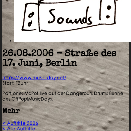
26.08.2006 - Straße des
17. Juni, Berlin
https://www.music-day.net/
Start: 12uhr
Part one: MoPot live auf der Dangerours Drums Bühne
des OffPop!MusicDays.
Mehr
< Auftritte 2006
< Alle Auftritte